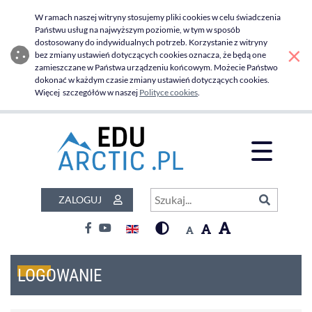
Zaloguj - Edu Arctic
Przejdź do menu głównego
Przejdź do głównej zawartości
W ramach naszej witryny stosujemy pliki cookies w celu świadczenia
Państwu usług na najwyższym poziomie, w tym w sposób
dostosowany do indywidualnych potrzeb. Korzystanie z witryny
×
bez zmiany ustawień dotyczących cookies oznacza, że będą one
zamieszczane w Państwa urządzeniu końcowym. Możecie Państwo
dokonać w każdym czasie zmiany ustawień dotyczących cookies.
Więcej szczegółów w naszej
Polityce cookies
.
Otwór
Szukaj
ZALOGUJ
Szukaj...
Kontrast:
Czcionka:
Przełącznik języka
Wysoki kontrast
Czcionka duż
Czcionka domyślna
Facebook
Youtube
Czcionka średnia
LOGOWANIE